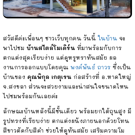
สวัสดีค่ะเพื่อนๆ ชาวเว็บทุกคน วันนี้
ในบ้าน
จะ
พาไปชม
บ้านสไตล์โมเดิร์น
ที่มาพร้อมกับการ
ตกแต่งสุดเรียบง่าย แต่ดูหรูหราทันสมัย ผล
งานการออกแบบโดยคุณ
พงค์พันธ์ ถาวร
ซึ่งเป็น
บ้านของ
คุณพิกุล เกตุเรน
ก่อสร้างที่ อ.หาดใหญ่
จ.สงขลา ส่วนจะสวยงามและน่าสนใจขนาดไหน
ไปชมพร้อมกันเลยค่ะ
ลักษณะบ้านหลังนี้มีชั้นเดียว พร้อมยกใต้ถุนสูง มี
รูปทรงที่เรียบง่าย ตกแต่งผนังภายนอกด้วยโทน
สีขาวตัดกับสีดำ ช่วยให้ดูทันสมัย เสริมความโม