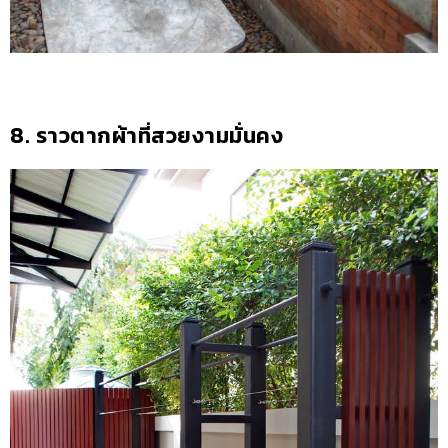
8. ราวตากผ้าที่สวยงามมั่นคง