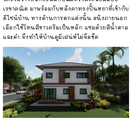
เรขาคณิต มาพร้อมกับหลังคาทรงปั้นหยาที่เข้ากับ
ดีไซน์บ้าน ทางด้านการตกแต่งนั้น ผนังภายนอก
เลือกใช้โทนสีขาวครีมเป็นหลัก แซมด้วยสีน้ำตาล
และดำ จึงทำให้บ้านดูมีเสน่ห์ไม่จืดชืด