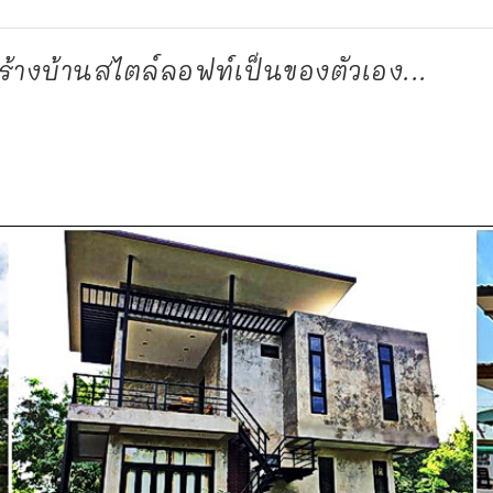
้างบ้านสไตล์ลอฟท์เป็นของตัวเอง...