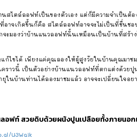
นสไตล์ลอฟท์เป็นของตัวเอง แต่ก็มีความจำเป็นต้องส
ี่อาจเกิดขึ้นก็คือ สไตล์ลอฟท์อาจจะไม่เป็นที่ชื่นช
มักจะมองว่าบ้านแนวลอฟท์นั้นเหมือนเป็นบ้านที่สร้าง
ะแก้ไขได้ เพียงแค่คุณลองให้ผู้สูงวัยในบ้านคุณมาช
นคราวนี้ เป็นตัวอย่างบ้านแนวลอฟท์ที่ตกแต่งด้วย
สูงอายุในบ้านท่านได้ลองมาชมแล้ว อาจจะเปลี่ยนใจอ
ิร์นลอฟท์ สวยดิบด้วยผนังปูนเปลือยทั้งภายน
o.gl/U3Wgjk