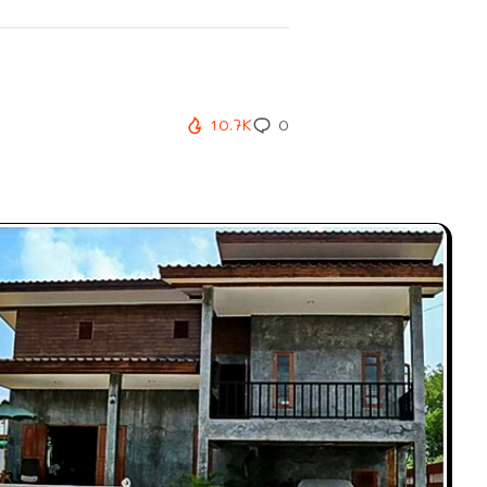
10.7K
0