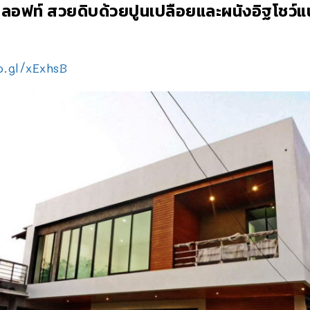
ร์นลอฟท์ สวยดิบด้วยปูนเปลือยและผนังอิฐโชว์
o.gl/xExhsB