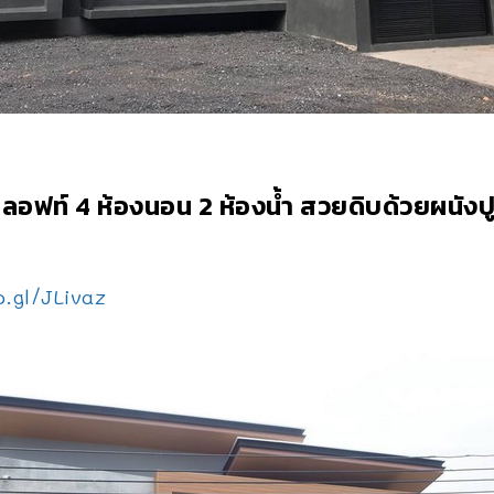
์นลอฟท์ 4 ห้องนอน 2 ห้องน้ำ สวยดิบด้วยผนังป
o.gl/JLivaz