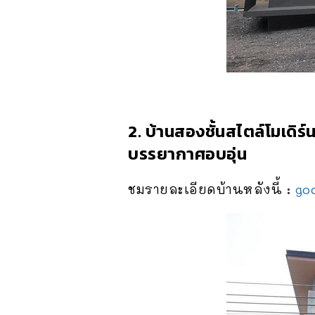
2. บ้านสองชั้นสไตล์โมเดิร
บรรยากาศอบอุ่น
ชมรายละเอียดบ้านหลังนี้ :
go