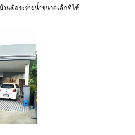
าบ้านมีสระว่ายน้ำขนาดเล็กที่ให้