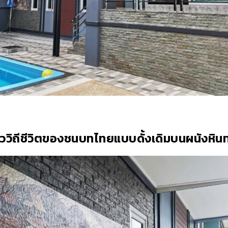
ราววิถีชีวิตของชนบทไทยแบบดั้งเดิมบนผนังหิ