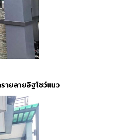
นทรายลายอิฐโชว์แนว