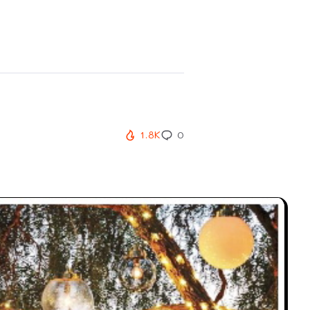
1.8K
0