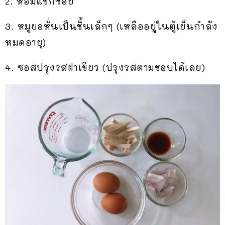
2. หอมแขกซอย
3. หมูยอหั่นเป็นชิ้นเล็กๆ (เหลืออยู่ในตู้เย็นกำลัง
หมดอายุ)
4. ซอสปรุงรสฝาเขียว (ปรุงรสตามชอบได้เลย)