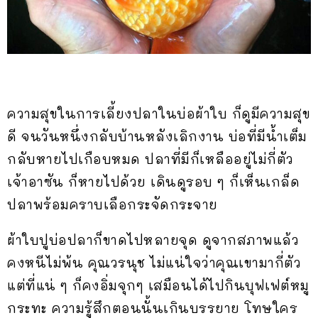
ความสุขในการเลี้ยงปลาในบ่อผ้าใบ ก็ดูมีความสุข
ดี จนวันหนึ่งกลับบ้านหลังเลิกงาน บ่อที่มีน้ำเต็ม
กลับหายไปเกือบหมด ปลาที่มีก็เหลืออยู่ไม่กี่ตัว
เจ้าอาซัน ก็หายไปด้วย เดินดูรอบ ๆ ก็เห็นเกล็ด
ปลาพร้อมคราบเลือกระจัดกระจาย
ผ้าใบปูบ่อปลาก็ขาดไปหลายจุด ดูจากสภาพแล้ว
คงหนีไม่พ้น คุณวรนุช ไม่แน่ใจว่าคุณเขามากี่ตัว
แต่ที่แน่ ๆ ก็คงอิ่มจุกๆ เสมือนได้ไปกินบุฟเฟต์หมู
กระทะ ความรู้สึกตอนนั้นเกินบรรยาย โทษใคร