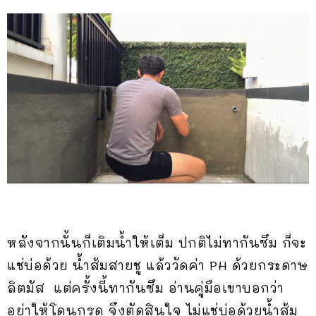
หลังจากนั้นก็เติมน้ำให้เต็ม ปกติไม่ทากันซึม ก็จะ
แช่บ่อด้วย น้ำส้มสายชู แล้ววัดค่า PH ด้วยกระดาษ
ลิตมัส แต่ครั้งนี้ทากันซึม อ่านคู่มือเขาบอกว่า
อย่าให้โดนกรด จึงตัดสินใจ ไม่แช่บ่อด้วยน้ำส้ม