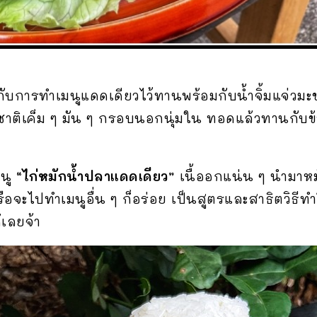
ับการทำเมนูแดดเดียวไว้ทานพร้อมกับน้ำจิ้มแจ่วมะข
สชาติเค็ม ๆ มัน ๆ กรอบนอกนุ่มใน ทอดแล้วทานกับข
มนู
“ไก่หมักน้ำปลาแดดเดียว”
เนื้ออกแน่น ๆ นำมาหม
ะไปทำเมนูอื่น ๆ ก็อร่อย เป็นสูตรและสาธิตวิธี
เลยจ้า