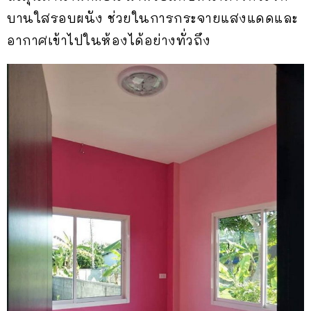
บานใสรอบผนัง ช่วยในการกระจายแสงแดดและ
อากาศเข้าไปในห้องได้อย่างทั่วถึง