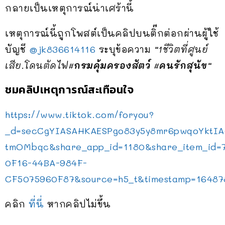
กลายเป็นเหตุการณ์น่าเศร้านี้
เหตุการณ์นี้ถูกโพสต์เป็นคลิปบนติ๊กต่อกผ่านผู้ใช้
บัญชี
@jk836614116
ระบุข้อความ
“
1ชีวิตที่ศูนย์
เสีย.โดนตัดไฟ#
กรมคุ้มครองสัตว์
#
คนรักสุนัข
“
ชมคลิปเหตุการณ์สะเทือนใจ
https://www.tiktok.com/foryou?
_d=secCgYIASAHKAESPgo83y5y8mr6pwqoYktIA
tmOMbqc&share_app_id=1180&share_item_id=7
0F16-44BA-984F-
CF5075960F87&source=h5_t&timestamp=16487
คลิก
ที่นี่
หากคลิปไม่ขึ้น