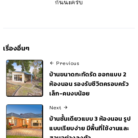
กันนะครับ
เรื่องอื่นๆ
Previous
บ้านขนาดกะทัดรัด ออกแบบ 2
ห้องนอน รองรับชีวิตครอบครัว
เล็ก-คนงบน้อย
Next
บ้านชั้นเดียวแบบ 3 ห้องนอน รูป
แบบเรียบง่าย มีพื้นที่ใช้งานและ
สวนอย่างลงตัว