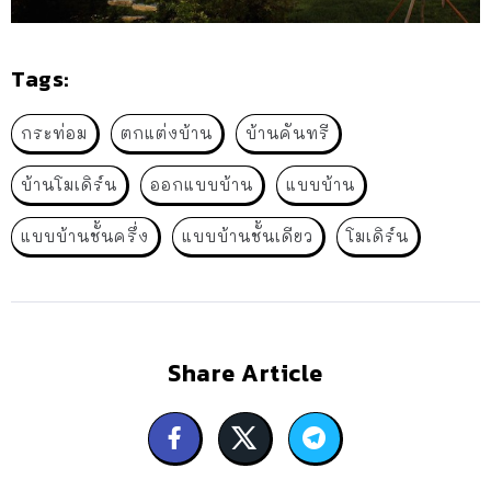
Tags:
กระท่อม
ตกแต่งบ้าน
บ้านคันทรี
บ้านโมเดิร์น
ออกแบบบ้าน
แบบบ้าน
แบบบ้านชั้นครึ่ง
แบบบ้านชั้นเดียว
โมเดิร์น
Share Article