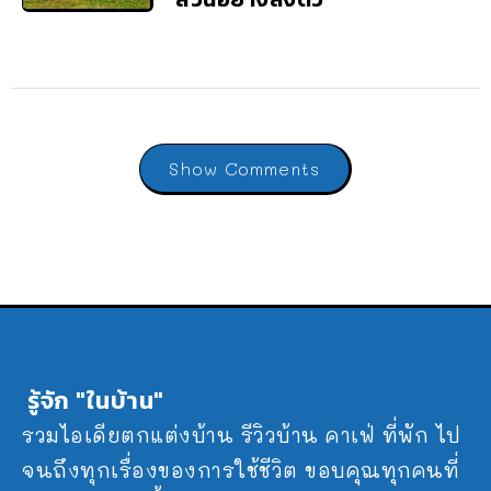
Show Comments
รู้จัก "ในบ้าน"
รวมไอเดียตกแต่งบ้าน รีวิวบ้าน คาเฟ่ ที่พัก ไป
จนถึงทุกเรื่องของการใช้ชีวิต ขอบคุณทุกคนที่