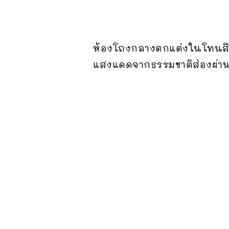
ห้องโถงกลางตกแต่งในโทนสีดำ ป
แสงแดดจากธรรมชาติส่องผ่านม