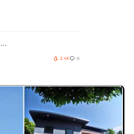
...
2.4K
0