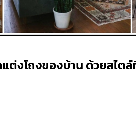
แต่งโถงของบ้าน ด้วยสไตล์