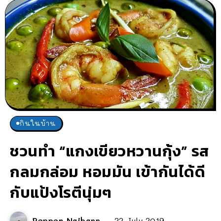
กินในบ้าน
ชวนทำ “แกงเขียวหวานกุ้ง” รส
กลมกล่อม หอมมัน เข้ากันได้ดี
กับแป้งโรตีนุ่มๆ
Pepper Naibann
22 July 2019