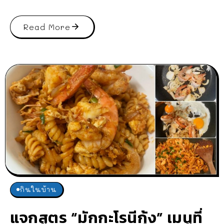
Read More
กินในบ้าน
แจกสูตร “มักกะโรนีกุ้ง” เมนูที่