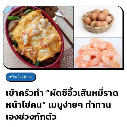
กินในบ้าน
เข้าครัวทำ “ผัดซีอิ้วเส้นหมี่ราด
หน้าไข่คน” เมนูง่ายๆ ทำทาน
เองช่วงกักตัว