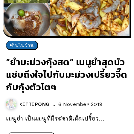
กินในบ้าน
“ยำมะม่วงกุ้งสด” เมนูยำสุดนัว
แซ่บถึงใจไปกับมะม่วงเปรี้ยวจี๊ด
กับกุ้งตัวโตๆ
KITTIPONG
6 November 2019
เมนูยำ เป็นเมนูที่มีรสชาติเผ็ดเปรี้ยว...