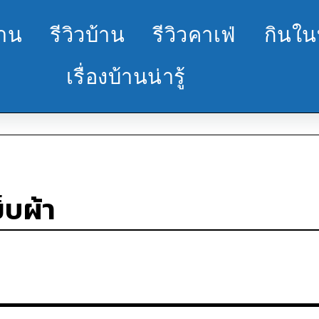
้าน
รีวิวบ้าน
รีวิวคาเฟ่
กินใน
เรื่องบ้านน่ารู้
็บผ้า