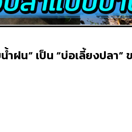
บน้ำฝน” เป็น “บ่อเลี้ยงปลา”