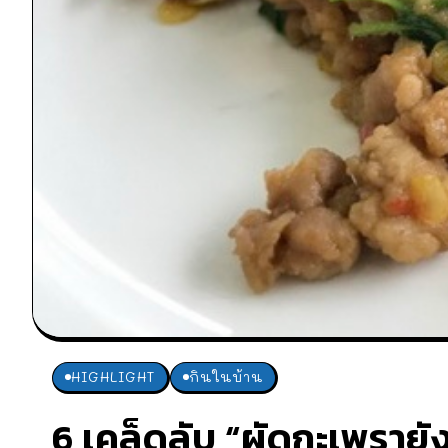
HIGHLIGHT
กินในบ้าน
6 เคล็ดลับ “ผัดกะเพรายั