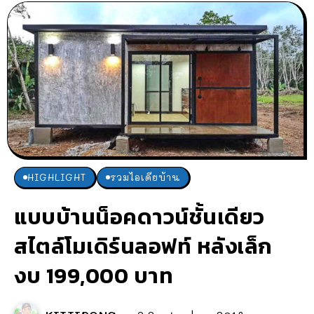
HIGHLIGHT
รวมไอเดียบ้าน
แบบบ้านน็อคดาวน์ชั้นเดียว
สไตล์โมเดิร์นลอฟท์ หลังเล็ก
งบ 199,000 บาท