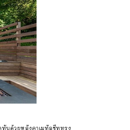
ิดทับด้วยหลังคาเมทัลชีททรง