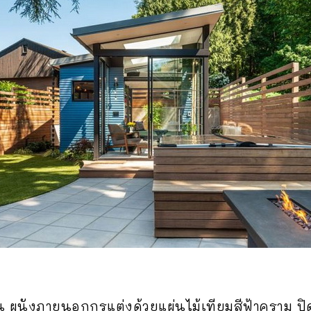
้น ผนังภายนอกกรุแต่งด้วยแผ่นไม้เทียมสีฟ้าคราม ป