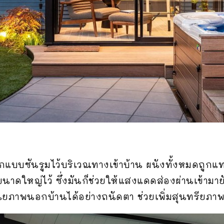
รออกแบบซันรูมไว้บริเวณทางเข้าบ้าน ผนังทั้งหมดถูก
ขนาดใหญ่ไว้ ซึ่งมันก็ช่วยให้แสงแดดส่องผ่านเข้ามายั
ทัศนียภาพนอกบ้านได้อย่างถนัดตา ช่วยเพิ่มสุนทรีย