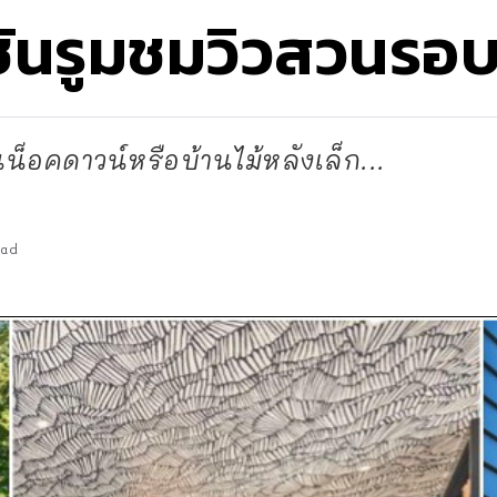
ซันรูมชมวิวสวนรอบ
นน็อคดาวน์หรือบ้านไม้หลังเล็ก...
ead