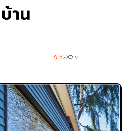
บ้าน
853
0