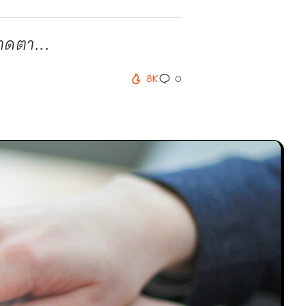
าดตา...
8K
0