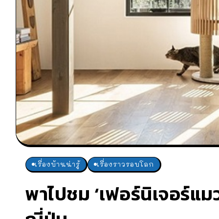
เรื่องบ้านน่ารู้
เรื่องราวรอบโลก
พาไปชม ‘เฟอร์นิเจอร์แ