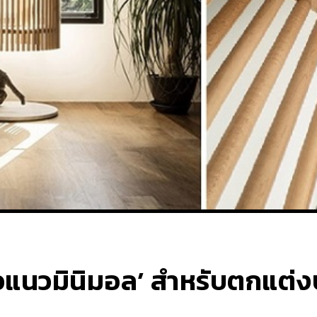
มวแนวมินิมอล’ สำหรับตกแต่