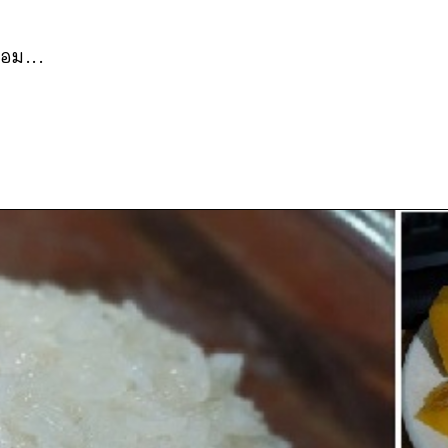
อม...