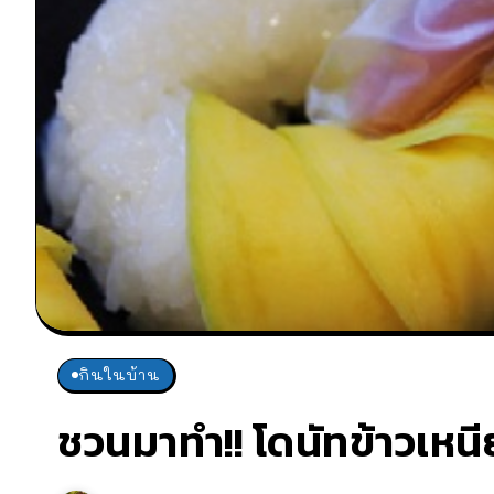
กินในบ้าน
ชวนมาทำ!! โดนัทข้าวเหน