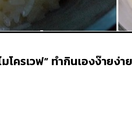
ไมโครเวฟ” ทำกินเองง๊ายง่าย