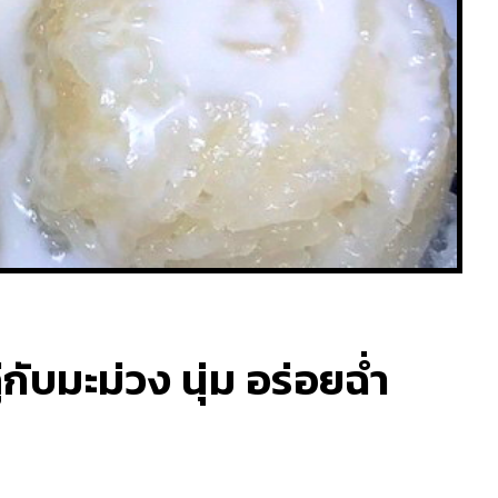
ับมะม่วง นุ่ม อร่อยฉ่ำ