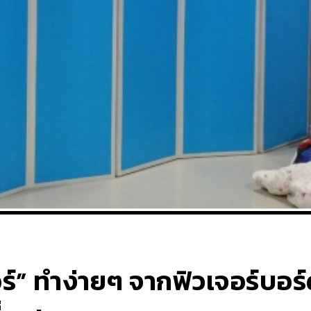
อร์” ทำง่ายๆ จากฟิวเจอร์บอร