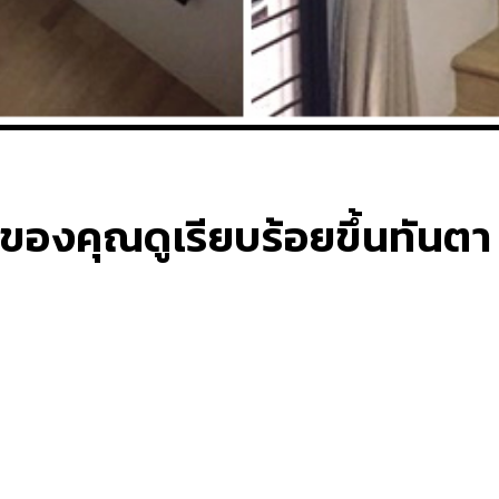
านของคุณดูเรียบร้อยขึ้นทันต