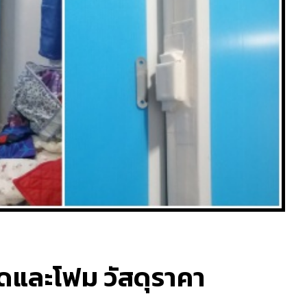
์ดและโฟม วัสดุราคา