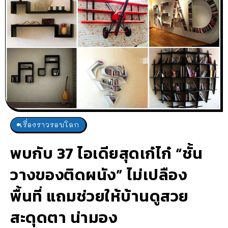
เรื่องราวรอบโลก
พบกับ 37 ไอเดียสุดเก๋ไก๋ “ชั้น
วางของติดผนัง” ไม่เปลือง
พื้นที่ แถมช่วยให้บ้านดูสวย
สะดุดตา น่ามอง