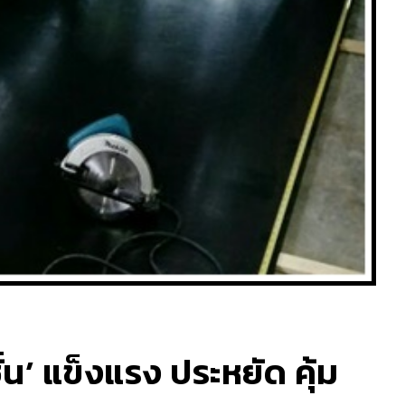
้น’ แข็งแรง ประหยัด คุ้ม