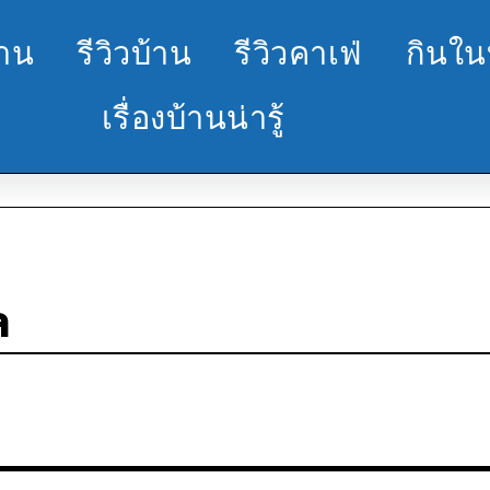
้าน
รีวิวบ้าน
รีวิวคาเฟ่
กินใน
เรื่องบ้านน่ารู้
ล