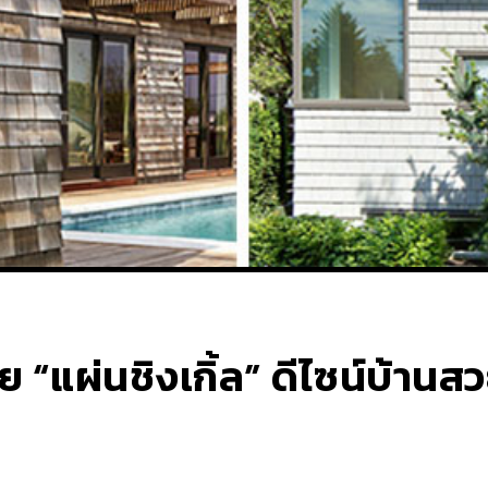
 “แผ่นชิงเกิ้ล” ดีไซน์บ้านสวย