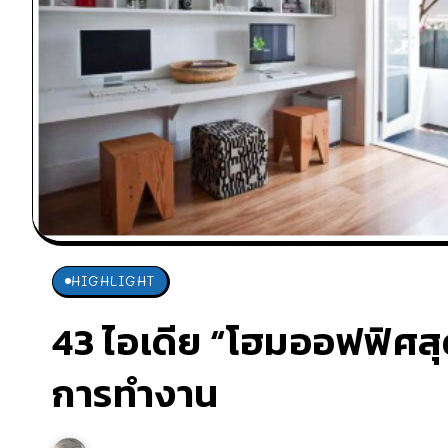
HIGHLIGHT
43 ไอเดีย “โฮมออฟฟิศสุ
การทำงาน