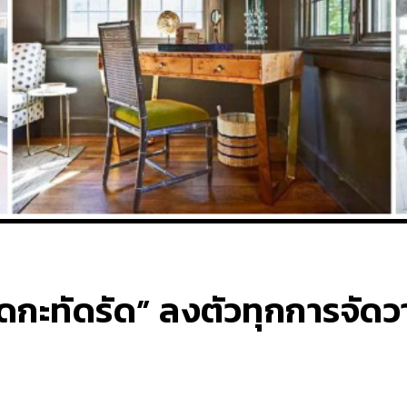
ดกะทัดรัด” ลงตัวทุกการจัด