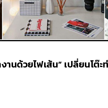
งานด้วยไฟเส้น” เปลี่ยนโต๊ะ