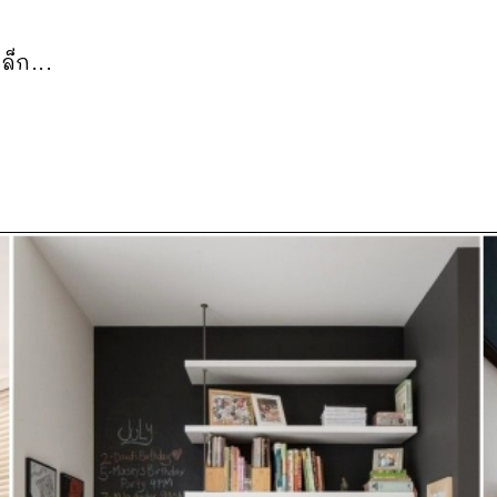
็ก...