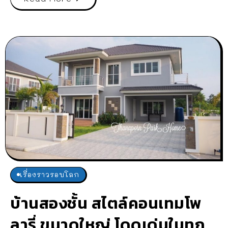
เรื่องราวรอบโลก
บ้านสองชั้น สไตล์คอนเทมโพ
ลารี่ ขนาดใหญ่ โดดเด่นในทุก