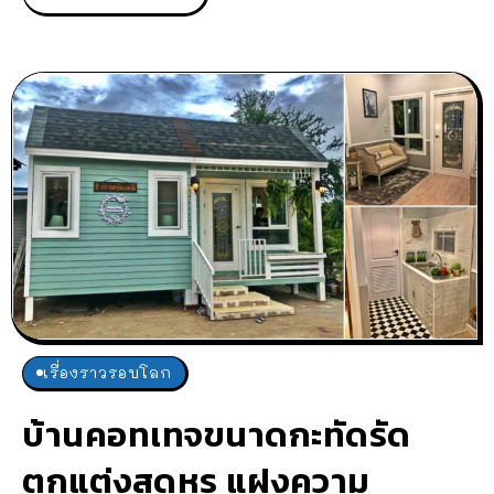
เรื่องราวรอบโลก
บ้านคอทเทจขนาดกะทัดรัด
ตกแต่งสุดหรู แฝงความ