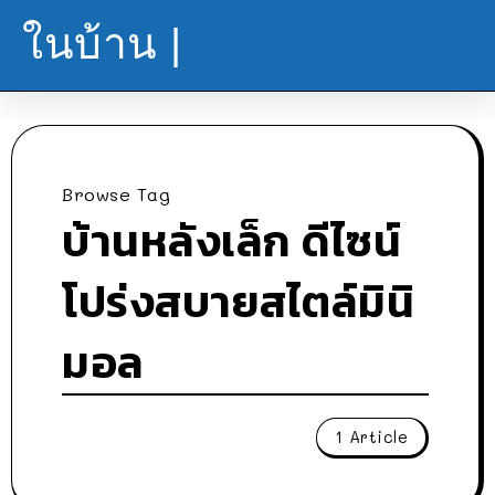
ในบ้าน |
Browse Tag
บ้านหลังเล็ก ดีไซน์
โปร่งสบายสไตล์มินิ
มอล
1 Article