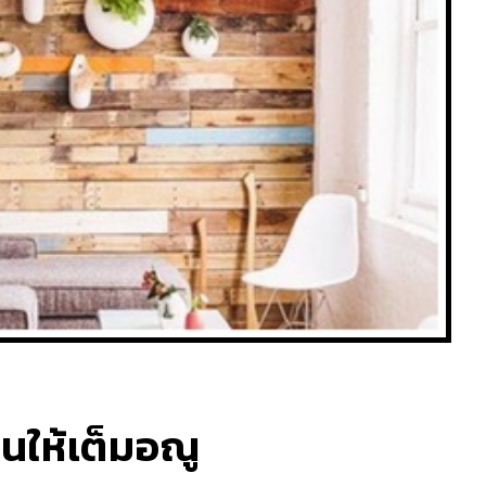
นให้เต็มอณู