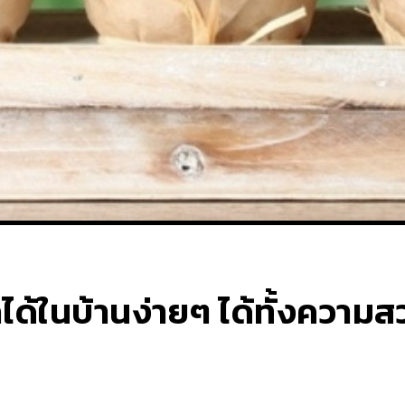
ูกได้ในบ้านง่ายๆ ได้ทั้งควา