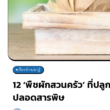
เรื่องบ้านน่ารู้
12 ‘พืชผักสวนครัว’ ที่ปล
ปลอดสารพิษ