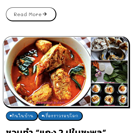
Read More
กินในบ้าน
เรื่องราวรอบโลก
ชวนทำ “แกง 2 ปูใบชะพลู”