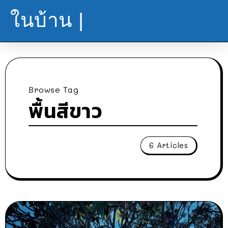
ในบ้าน |
Browse Tag
พื้นสีขาว
6 Articles