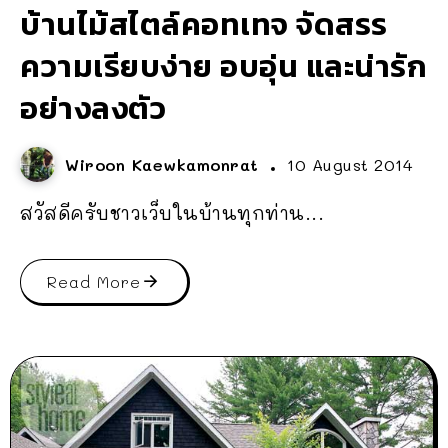
บ้านไม้สไตล์คอทเทจ จัดสรร
ความเรียบง่าย อบอุ่น และน่ารัก
อย่างลงตัว
Wiroon Kaewkamonrat
10 August 2014
สวัสดีครับชาวเว็บในบ้านทุกท่าน...
Read More