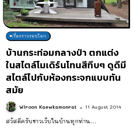
เรื่องราวรอบโลก
บ้านกระท่อมกลางป่า ตกแต่ง
ในสไตล์โมเดิร์นโทนสีทึบๆ ดูดีมี
สไตล์ไปกับห้องกระจกแบบทัน
สมัย
Wiroon Kaewkamonrat
11 August 2014
สวัสดีครับชาวเว็บในบ้านทุกท่าน...