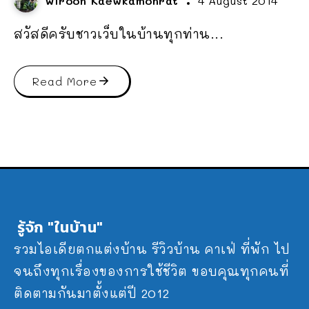
Wiroon Kaewkamonrat
4 August 2014
สวัสดีครับชาวเว็บในบ้านทุกท่าน...
Read More
รู้จัก "ในบ้าน"
รวมไอเดียตกแต่งบ้าน รีวิวบ้าน คาเฟ่ ที่พัก ไป
จนถึงทุกเรื่องของการใช้ชีวิต ขอบคุณทุกคนที่
ติดตามกันมาตั้งแต่ปี 2012