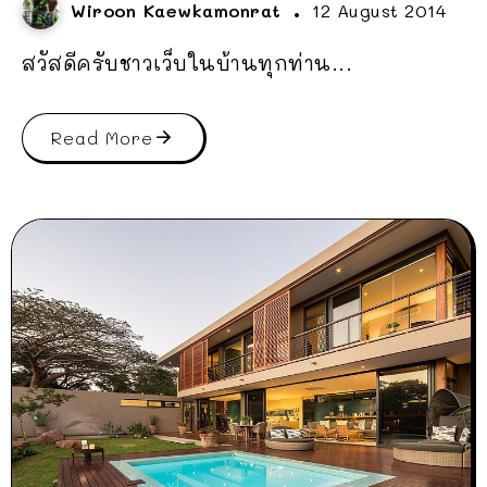
Wiroon Kaewkamonrat
12 August 2014
สวัสดีครับชาวเว็บในบ้านทุกท่าน...
Read More