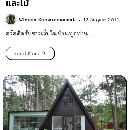
และไม้
Wiroon Kaewkamonrat
12 August 2014
สวัสดีครับชาวเว็บในบ้านทุกท่าน...
Read More