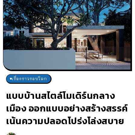
เรื่องราวรอบโลก
แบบบ้านสไตล์โมเดิร์นกลาง
เมือง ออกแบบอย่างสร้างสรรค์
เน้นความปลอดโปร่งโล่งสบาย