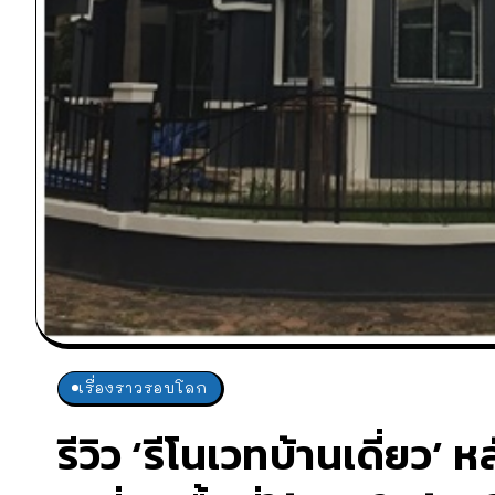
เรื่องราวรอบโลก
รีวิว ‘รีโนเวทบ้านเดี่ยว’