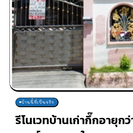
บ้านนี้ที่เป็นจริง
รีโนเวทบ้านเก่ากึ๊กอายุก