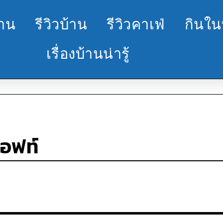
้าน
รีวิวบ้าน
รีวิวคาเฟ่
กินใน
เรื่องบ้านน่ารู้
ลอฟท์