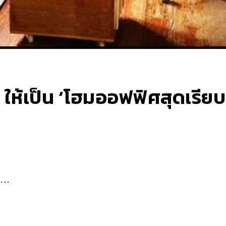
า ให้เป็น ‘โฮมออฟฟิศสุดเรี
...