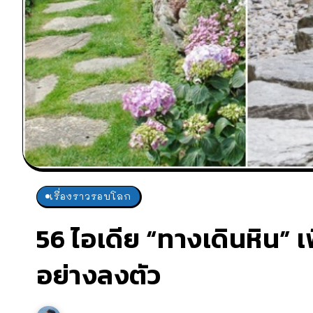
เรื่องราวรอบโลก
56 ไอเดีย “ทางเดินหิน” 
อย่างลงตัว