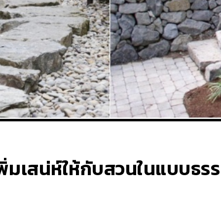
เพิ่มเสน่ห์ให้กับสวนในแบบธร