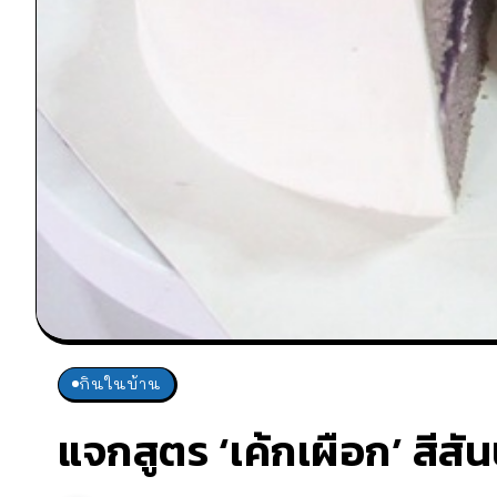
กินในบ้าน
แจกสูตร ‘เค้กเผือก’ สีสัน