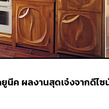
สุดยูนีค ผลงานสุดเจ๋งจากดีไซ