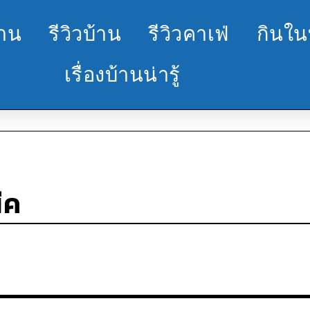
้าน
รีวิวบ้าน
รีวิวคาเฟ่
กินใน
เรื่องบ้านน่ารู้
ีค