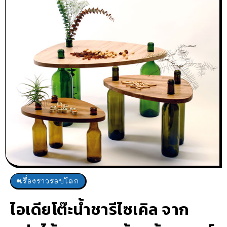
เรื่องราวรอบโลก
ไอเดียโต๊ะน้ำชารีไซเคิล จาก