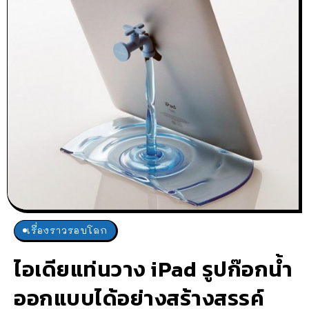
เรื่องราวรอบโลก
ไอเดียแท่นวาง iPad รูปก๊อกน้ำ
ออกแบบได้อย่างสร้างสรรค์