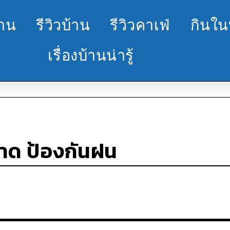
้าน
รีวิวบ้าน
รีวิวคาเฟ่
กินใน
เรื่องบ้านน่ารู้
สาด ป้องกันฝน