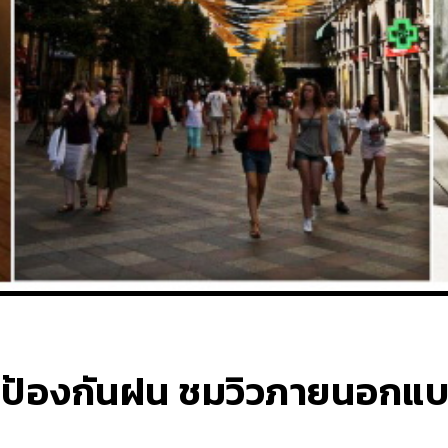
ด ป้องกันฝน ชมวิวภายนอกแบ