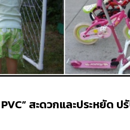
อ PVC” สะดวกและประหยัด ปร