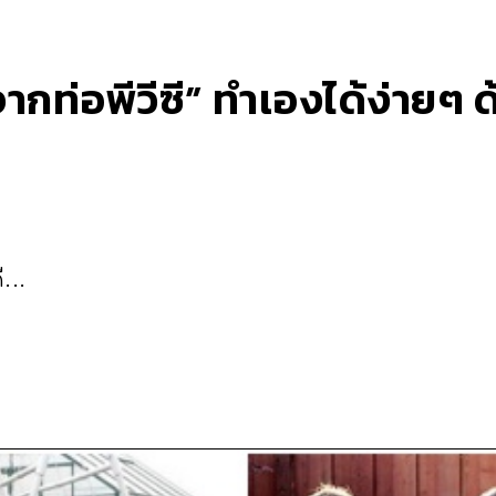
กท่อพีวีซี” ทำเองได้ง่ายๆ ด
...