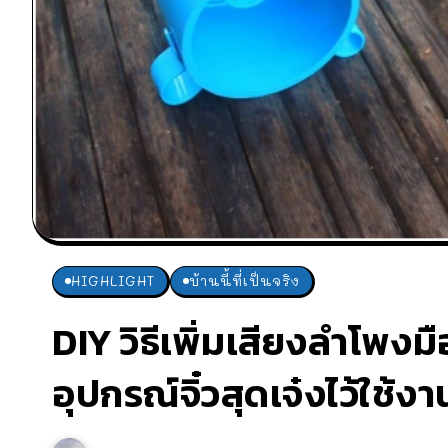
HIGHLIGHT
บ้านนี้ที่เป็นจริง
DIY วิธีเพิ่มเสียงลำโพงม
อุปกรณ์จิ๋วสุดเจ๋งไว้ใช้งา