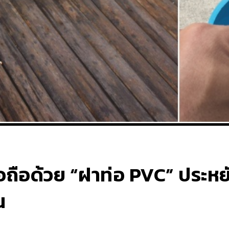
ือถือด้วย “ฝาท่อ PVC” ประหยั
น