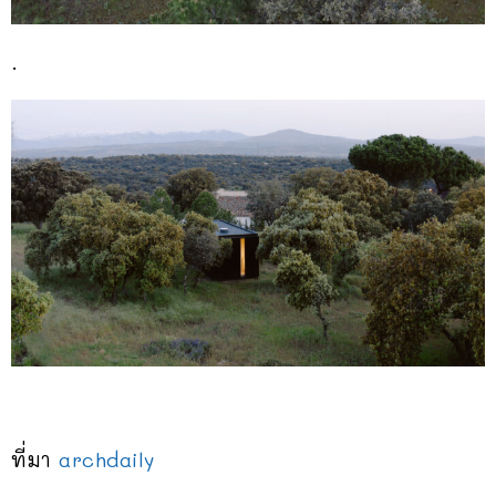
.
ที่มา
archdaily