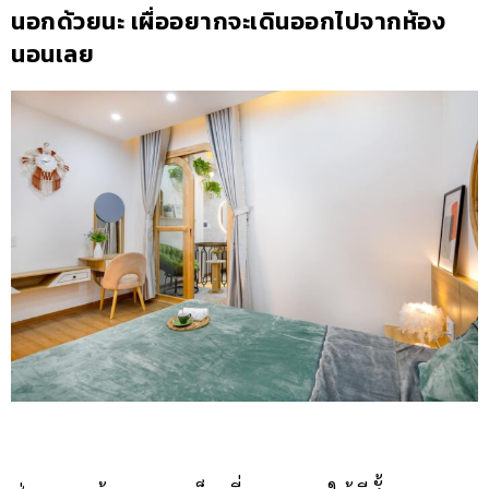
นอกด้วยนะ เผื่ออยากจะเดินออกไปจากห้อง
นอนเลย