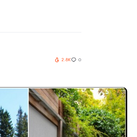
2.8K
0