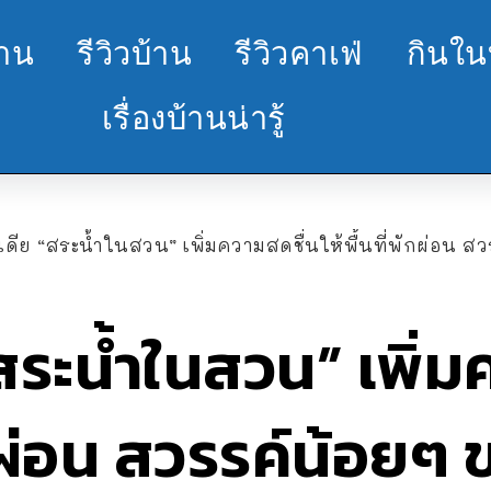
้าน
รีวิวบ้าน
รีวิวคาเฟ่
กินใน
เรื่องบ้านน่ารู้
เดีย “สระน้ำในสวน” เพิ่มความสดชื่นให้พื้นที่พักผ่อน 
“สระน้ำในสวน” เพิ่
พักผ่อน สวรรค์น้อยๆ