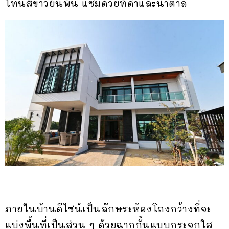
โทนสีขาวยืนพื้น แซมด้วยที่ดำและน้ำตาล
ภายในบ้านดีไซน์เป็นลักษระห้องโถงกว้างที่จะ
แบ่งพื้นที่เป็นส่วน ๆ ด้วยฉากกั้นแบบกระจกใส