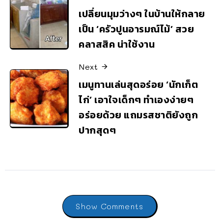
เปลี่ยนมุมว่างๆ ในบ้านให้กลาย
เป็น ‘ครัวปูนอารมณ์ไม้’ สวย
คลาสสิค น่าใช้งาน
Next
เมนูทานเล่นสุดอร่อย ‘นักเก็ต
ไก่’ เอาใจเด็กๆ ทำเองง่ายๆ
อร่อยด้วย แถมรสชาติยังถูก
ปากสุดๆ
Show Comments