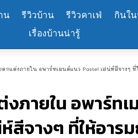
้าน
รีวิวบ้าน
รีวิวคาเฟ่
กินใน
เรื่องบ้านน่ารู้
ียตกแต่งภายใน อพาร์ทเมนต์แนว Pastel เสน่ห์สีจางๆ ที
ต่งภายใน อพาร์ทเ
่ห์สีจางๆ ที่ให้อา