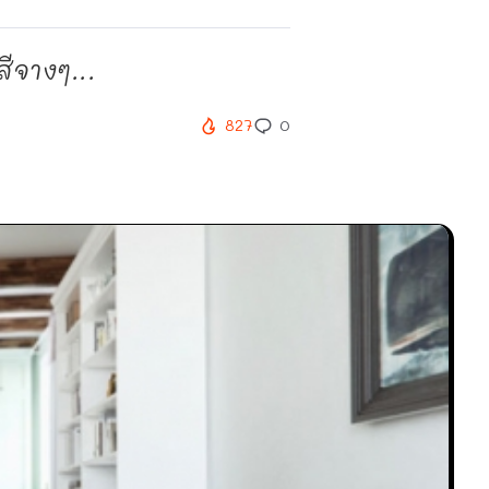
ีจางๆ...
827
0