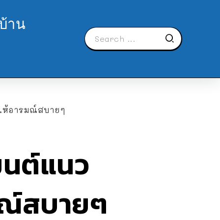
บ้าน
่ให้อารมณ์สบายๆ
มนต์แนว
รมณ์สบายๆ